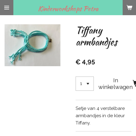
Ga
Kinderworkshops Petra
direct
naar
Tiffany
de
hoofdinhoud
armbandjes
€ 4,95
In
winkelwagen
Setje van 4 verstelbare
armbandjes in de kleur
Tiffany.