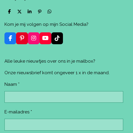
D
D
S
P
D
e
e
h
i
e
l
e
a
n
l
Kom je mij volgen op mijn Social Media?
e
l
r
n
e
n
e
e
n
n
F
P
I
Y
T
a
i
n
o
i
c
n
s
u
k
e
t
t
T
T
Alle leuke nieuwtjes over ons in je mailbox?
b
e
a
u
o
o
r
g
b
k
o
e
r
e
Onze nieuwsbrief komt ongeveer 1 x in de maand.
k
s
a
t
m
Naam *
E-mailadres *