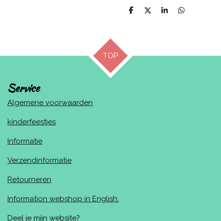
D
D
S
D
e
e
h
e
l
e
a
l
e
l
r
e
n
e
n
TOP
Service
Algemene voorwaarden
kinderfeestjes
Informatie
Verzendinformatie
Retourneren
Information webshop in English.
Deel je mijn website?