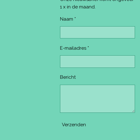
t
m
1 x in de maand.
Naam *
E-mailadres *
Bericht
Verzenden