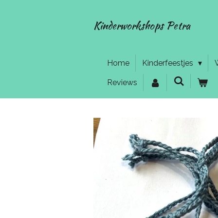
Ga
direct
Kinderworkshops Petra
naar
de
hoofdinhoud
Home
Kinderfeestjes
Reviews