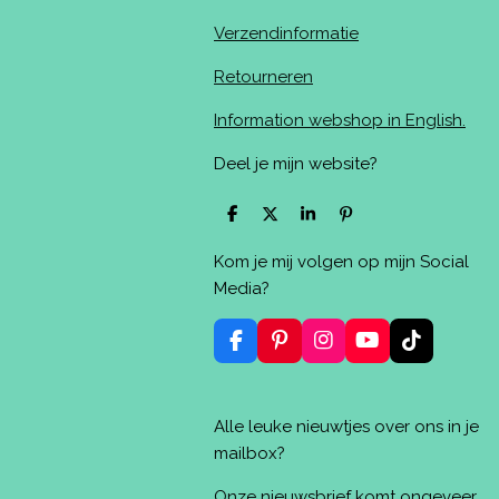
Verzendinformatie
Retourneren
Information webshop in English.
Deel je mijn website?
D
D
S
P
e
e
h
i
l
e
a
n
Kom je mij volgen op mijn Social
e
l
r
n
n
e
e
Media?
n
F
P
I
Y
T
a
i
n
o
i
c
n
s
u
k
e
t
t
T
T
Alle leuke nieuwtjes over ons in je
b
e
a
u
o
o
r
g
b
k
mailbox?
o
e
r
e
k
s
a
Onze nieuwsbrief komt ongeveer