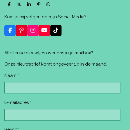
D
D
S
P
D
e
e
h
i
e
l
e
a
n
l
Kom je mij volgen op mijn Social Media?
e
l
r
n
e
n
e
e
n
n
F
P
I
Y
T
a
i
n
o
i
c
n
s
u
k
e
t
t
T
T
Alle leuke nieuwtjes over ons in je mailbox?
b
e
a
u
o
o
r
g
b
k
o
e
r
e
Onze nieuwsbrief komt ongeveer 1 x in de maand.
k
s
a
t
m
Naam *
E-mailadres *
Bericht