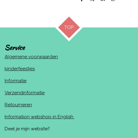
D
D
S
D
e
e
h
e
l
e
a
l
e
l
r
e
n
e
n
TOP
Service
Algemene voorwaarden
kinderfeestjes
Informatie
Verzendinformatie
Retourneren
Information webshop in English.
Deel je mijn website?