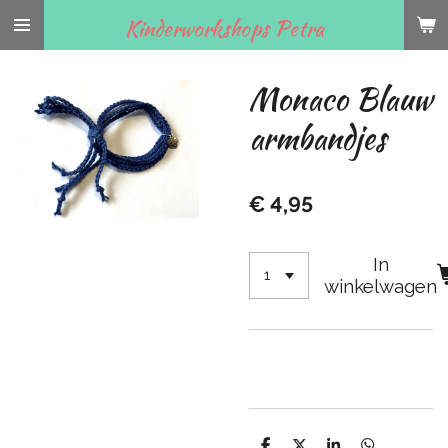
Ga
Kinderworkshops Petra
direct
naar
Monaco Blauw
de
hoofdinhoud
armbandjes
€ 4,95
In
winkelwagen