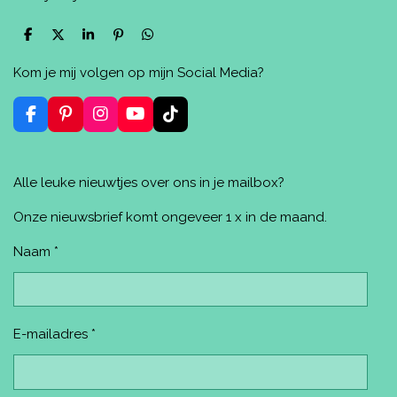
D
D
S
P
D
e
e
h
i
e
l
e
a
n
l
Kom je mij volgen op mijn Social Media?
e
l
r
n
e
n
e
e
n
n
F
P
I
Y
T
a
i
n
o
i
c
n
s
u
k
e
t
t
T
T
Alle leuke nieuwtjes over ons in je mailbox?
b
e
a
u
o
o
r
g
b
k
o
e
r
e
Onze nieuwsbrief komt ongeveer 1 x in de maand.
k
s
a
t
m
Naam *
E-mailadres *