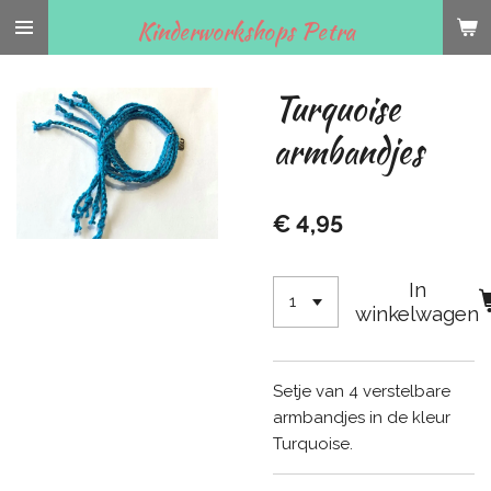
Ga
Kinderworkshops Petra
direct
naar
Turquoise
de
hoofdinhoud
armbandjes
€ 4,95
In
winkelwagen
Setje van 4 verstelbare
armbandjes in de kleur
Turquoise.