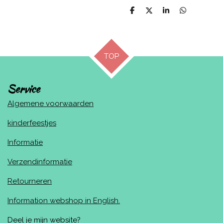
D
D
S
D
e
e
h
e
l
e
a
l
e
l
r
e
n
e
n
TOP
Service
Algemene voorwaarden
kinderfeestjes
Informatie
Verzendinformatie
Retourneren
Information webshop in English.
Deel je mijn website?