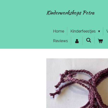
Ga
direct
Kinderworkshops Petra
naar
de
hoofdinhoud
Home
Kinderfeestjes
Reviews