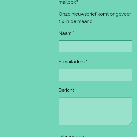
o
r
g
b
k
mailbox?
o
e
r
e
k
s
a
Onze nieuwsbrief komt ongeveer
t
m
1 x in de maand.
Naam *
E-mailadres *
Bericht
Verzenden