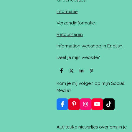
kinderfeestjes
Informatie
Verzendinformatie
Retourneren
Information webshop in English.
Deel je mijn website?
D
D
S
P
e
e
h
i
l
e
a
n
Kom je mij volgen op mijn Social
e
l
r
n
n
e
e
Media?
n
F
P
I
Y
T
a
i
n
o
i
c
n
s
u
k
e
t
t
T
T
Alle leuke nieuwtjes over ons in je
b
e
a
u
o