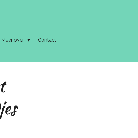
Meer over
Contact
t
jes