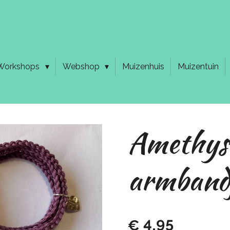
Workshops
Webshop
Muizenhuis
Muizentuin
Amethys
armband
€ 4,95