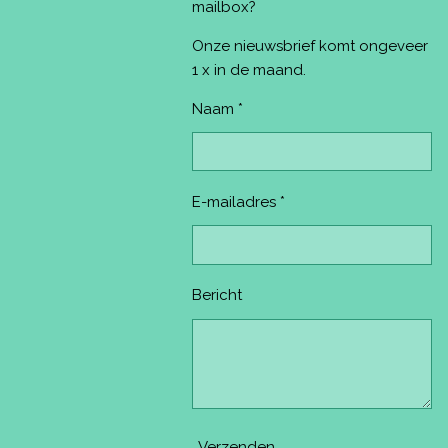
o
r
g
b
k
mailbox?
o
e
r
e
k
s
a
Onze nieuwsbrief komt ongeveer
t
m
1 x in de maand.
Naam *
E-mailadres *
Bericht
Verzenden