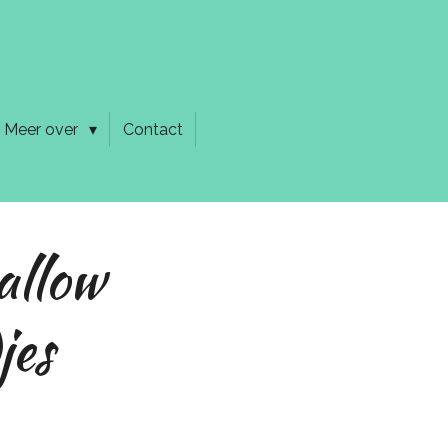
Meer over
Contact
llow
jes