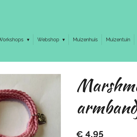
Workshops
Webshop
Muizenhuis
Muizentuin
Marshma
armband
€ 4,95