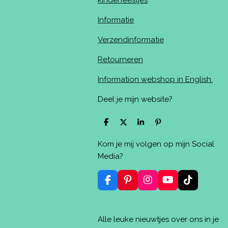
kinderfeestjes
Informatie
Verzendinformatie
Retourneren
Information webshop in English.
Deel je mijn website?
D
D
S
P
e
e
h
i
l
e
a
n
Kom je mij volgen op mijn Social
e
l
r
n
n
e
e
Media?
n
F
P
I
Y
T
a
i
n
o
i
c
n
s
u
k
e
t
t
T
T
Alle leuke nieuwtjes over ons in je
b
e
a
u
o