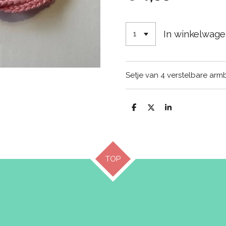
In winkelwag
Setje van 4 verstelbare arm
D
D
S
e
e
h
l
e
a
e
l
r
n
e
TOP