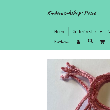
Ga
direct
Kinderworkshops Petra
naar
de
hoofdinhoud
Home
Kinderfeestjes
Reviews