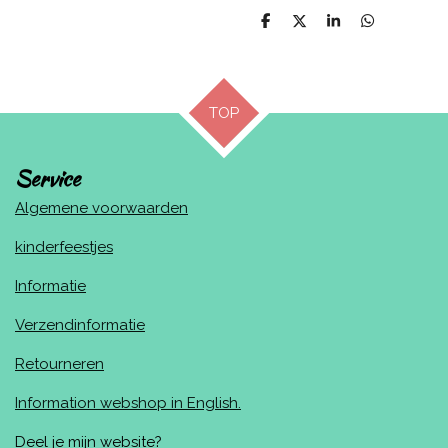
D
D
S
D
e
e
h
e
l
e
a
l
e
l
r
e
n
e
n
TOP
Service
Algemene voorwaarden
kinderfeestjes
Informatie
Verzendinformatie
Retourneren
Information webshop in English.
Deel je mijn website?