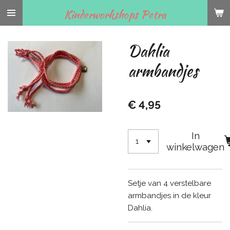
Ga
Kinderworkshops Petra
direct
naar
Dahlia
de
hoofdinhoud
armbandjes
€ 4,95
In
winkelwagen
Setje van 4 verstelbare
armbandjes in de kleur
Dahlia.