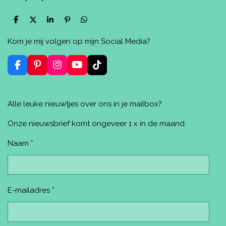
D
D
S
P
D
e
e
h
i
e
l
e
a
n
l
Kom je mij volgen op mijn Social Media?
e
l
r
n
e
n
e
e
n
n
F
P
I
Y
T
a
i
n
o
i
c
n
s
u
k
e
t
t
T
T
Alle leuke nieuwtjes over ons in je mailbox?
b
e
a
u
o
o
r
g
b
k
o
e
r
e
Onze nieuwsbrief komt ongeveer 1 x in de maand.
k
s
a
t
m
Naam *
E-mailadres *