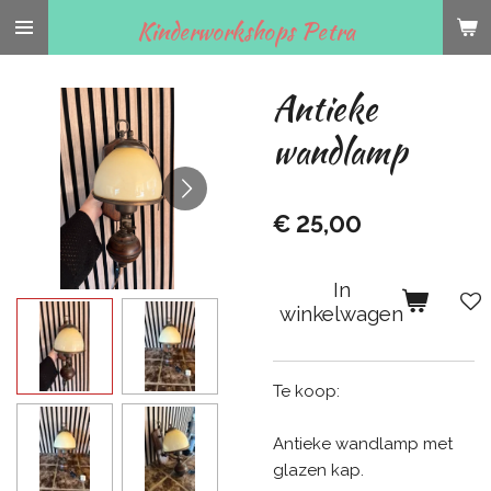
Ga
Kinderworkshops Petra
direct
naar
Antieke
de
hoofdinhoud
wandlamp
€ 25,00
In
winkelwagen
Te koop:
Antieke wandlamp met
glazen kap.