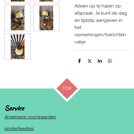
Alleen op te halen op
afspraak. Je kunt de dag
en tijdstip aangeven in
het
opmerkingen/berichten
vakje.
D
D
S
D
e
e
h
e
l
e
a
l
e
l
r
e
n
e
n
TOP
Service
Algemene voorwaarden
kinderfeestjes