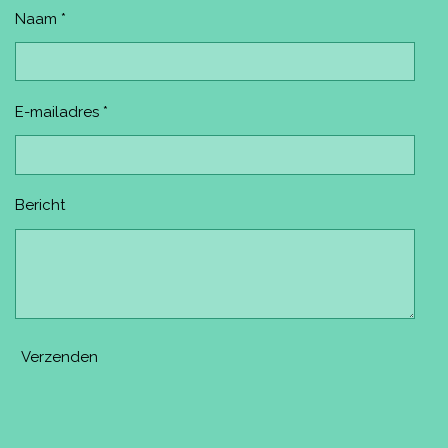
t
m
Naam *
E-mailadres *
Bericht
Verzenden