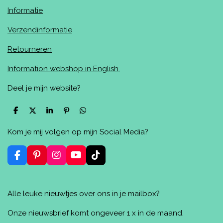
Informatie
Verzendinformatie
Retourneren
Information webshop in English.
Deel je mijn website?
D
D
S
P
D
e
e
h
i
e
l
e
a
n
l
Kom je mij volgen op mijn Social Media?
e
l
r
n
e
n
e
e
n
n
F
P
I
Y
T
a
i
n
o
i
c
n
s
u
k
e
t
t
T
T
Alle leuke nieuwtjes over ons in je mailbox?
b
e
a
u
o
o
r
g
b
k
o
e
r
e
Onze nieuwsbrief komt ongeveer 1 x in de maand.
k
s
a