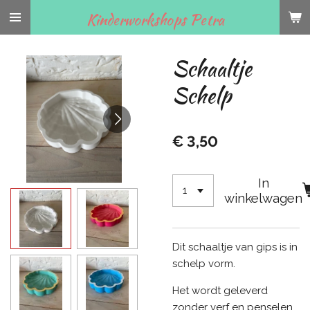
Ga
Kinderworkshops Petra
direct
naar
Schaaltje
de
hoofdinhoud
Schelp
€ 3,50
In
winkelwagen
Dit schaaltje van gips is in
schelp vorm.
Het wordt geleverd
zonder verf en penselen.