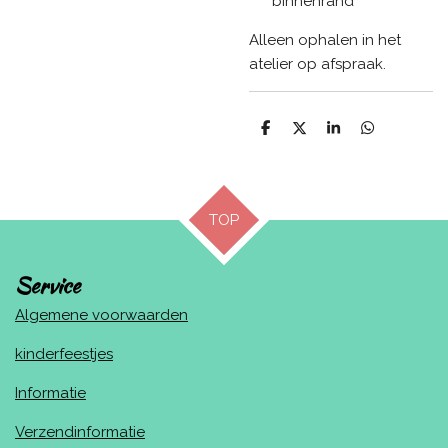
binnenrand
Alleen ophalen in het
atelier op afspraak.
D
D
S
D
e
e
h
e
l
e
a
l
e
l
r
e
n
e
n
TOP
Service
Algemene voorwaarden
kinderfeestjes
Informatie
Verzendinformatie