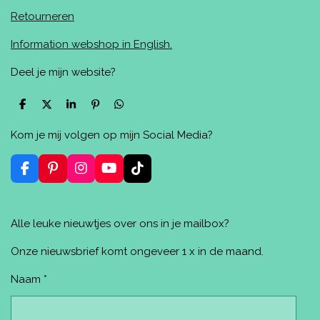
Retourneren
Information webshop in English.
Deel je mijn website?
D
D
S
P
D
e
e
h
i
e
l
e
a
n
l
Kom je mij volgen op mijn Social Media?
e
l
r
n
e
n
e
e
n
n
F
P
I
Y
T
a
i
n
o
i
c
n
s
u
k
e
t
t
T
T
Alle leuke nieuwtjes over ons in je mailbox?
b
e
a
u
o
o
r
g
b
k
o
e
r
e
Onze nieuwsbrief komt ongeveer 1 x in de maand.
k
s
a
t
m
Naam *