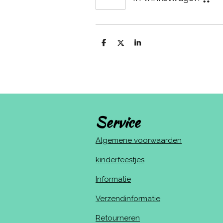
D
D
S
e
e
h
l
e
a
e
l
r
n
e
Service
Algemene voorwaarden
kinderfeestjes
Informatie
Verzendinformatie
Retourneren