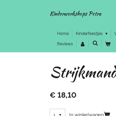
Ga
direct
Kinderworkshops Petra
naar
de
hoofdinhoud
Home
Kinderfeestjes
Reviews
Strijkmand
€ 18,10
In winkelwagen