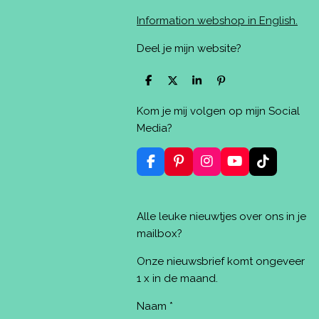
Information webshop in English.
Deel je mijn website?
D
D
S
P
e
e
h
i
l
e
a
n
Kom je mij volgen op mijn Social
e
l
r
n
n
e
e
Media?
n
F
P
I
Y
T
a
i
n
o
i
c
n
s
u
k
e
t
t
T
T
Alle leuke nieuwtjes over ons in je
b
e
a
u
o
o
r
g
b
k
mailbox?
o
e
r
e
k
s
a
Onze nieuwsbrief komt ongeveer
t
m
1 x in de maand.
Naam *