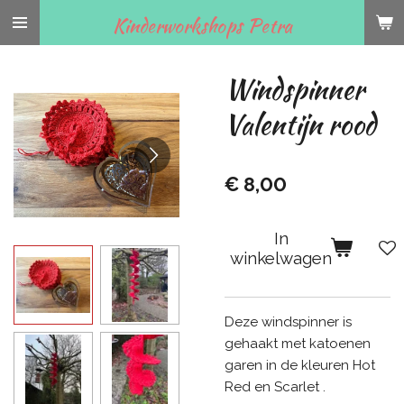
Ga
Kinderworkshops Petra
direct
naar
Windspinner
de
hoofdinhoud
Valentijn rood
€ 8,00
In
winkelwagen
Deze windspinner is
gehaakt met katoenen
garen in de kleuren Hot
Red en Scarlet .