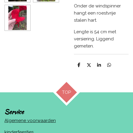
Onder de windspinner
hangt een roestvrije
stalen hart.
Lengte is 54 cm met
versiering. Liggend
gemeten.
D
D
S
D
e
e
h
e
l
e
a
l
e
l
r
e
n
e
n
TOP
Service
Algemene voorwaarden
kinderfeestjes