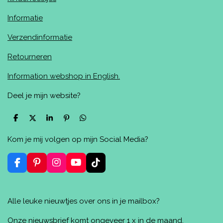
Informatie
Verzendinformatie
Retourneren
Information webshop in English.
Deel je mijn website?
D
D
S
P
D
e
e
h
i
e
l
e
a
n
l
Kom je mij volgen op mijn Social Media?
e
l
r
n
e
n
e
e
n
n
F
P
I
Y
T
a
i
n
o
i
c
n
s
u
k
e
t
t
T
T
Alle leuke nieuwtjes over ons in je mailbox?
b
e
a
u
o
o
r
g
b
k
o
e
r
e
Onze nieuwsbrief komt ongeveer 1 x in de maand.