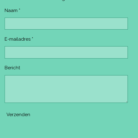
k
s
a
t
m
Naam *
E-mailadres *
Bericht
Verzenden