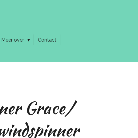
Meer over
Contact
ner Grace/
windspinner