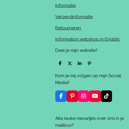
Informatie
Verzendinformatie
Retourneren
Information webshop in English.
Deel je mijn website?
D
D
S
P
e
e
h
i
l
e
a
n
Kom je mij volgen op mijn Social
e
l
r
n
n
e
e
Media?
n
F
P
I
Y
T
a
i
n
o
i
c
n
s
u
k
e
t
t
T
T
Alle leuke nieuwtjes over ons in je
b
e
a
u
o
o
r
g
b
k
mailbox?