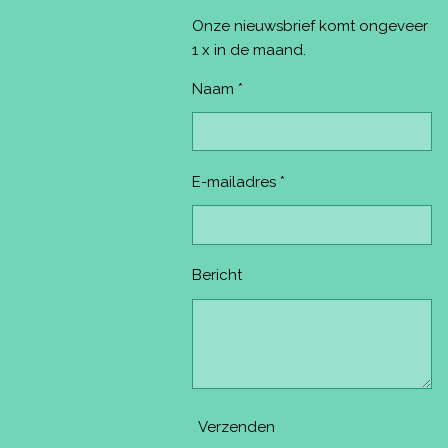
o
e
r
e
k
s
a
Onze nieuwsbrief komt ongeveer
t
m
1 x in de maand.
Naam *
E-mailadres *
Bericht
Verzenden