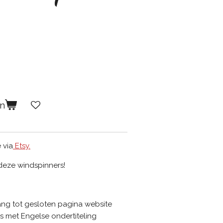
en
 via
Etsy.
 deze windspinners!
g tot gesloten pagina website
s met Engelse ondertiteling