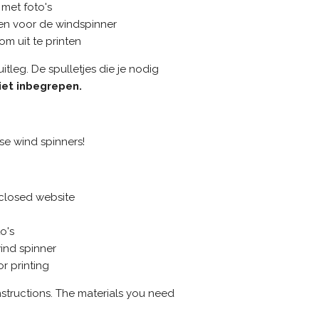
met foto's
en voor de windspinner
 uit te printen
uitleg. De spulletjes die je nodig
iet inbegrepen.
ese wind spinners!
closed website
o's
wind spinner
r printing
instructions. The materials you need