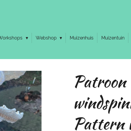
Workshops
Webshop
Muizenhuis
Muizentuin
Patroon
windspin
Pattern 