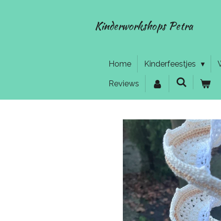
Ga
direct
Kinderworkshops Petra
naar
de
hoofdinhoud
Home
Kinderfeestjes
Reviews