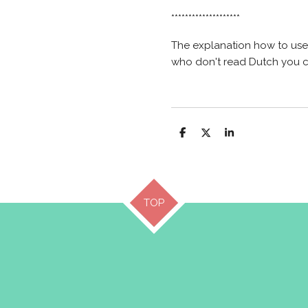
********************
The explanation how to use
who don't read Dutch you 
D
D
S
e
e
h
l
e
a
e
l
r
n
e
TOP