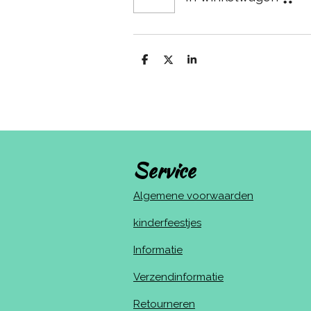
D
D
S
e
e
h
l
e
a
e
l
r
n
e
Service
Algemene voorwaarden
kinderfeestjes
Informatie
Verzendinformatie
Retourneren