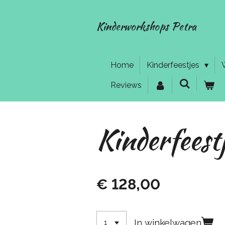
Ga
direct
Kinderworkshops Petra
naar
de
hoofdinhoud
Home
Kinderfeestjes
Reviews
Kinderfees
€ 128,00
In winkelwagen