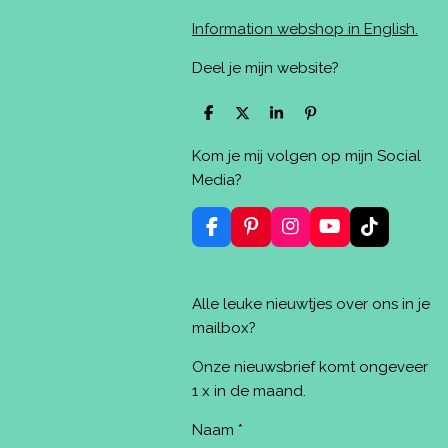
Information webshop in English.
Deel je mijn website?
D
D
S
P
e
e
h
i
l
e
a
n
Kom je mij volgen op mijn Social
e
l
r
n
n
e
e
Media?
n
F
P
I
Y
T
a
i
n
o
i
c
n
s
u
k
e
t
t
T
T
Alle leuke nieuwtjes over ons in je
b
e
a
u
o
o
r
g
b
k
mailbox?
o
e
r
e
k
s
a
Onze nieuwsbrief komt ongeveer
t
m
1 x in de maand.
Naam *