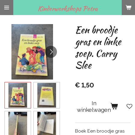
Ga
Kinderworkshops Petra
direct
naar
Een broodje
de
hoofdinhoud
gras en linke
soep. Carry
Slee
€ 1,50
In
winkelwagen
Boek Een broodje gras