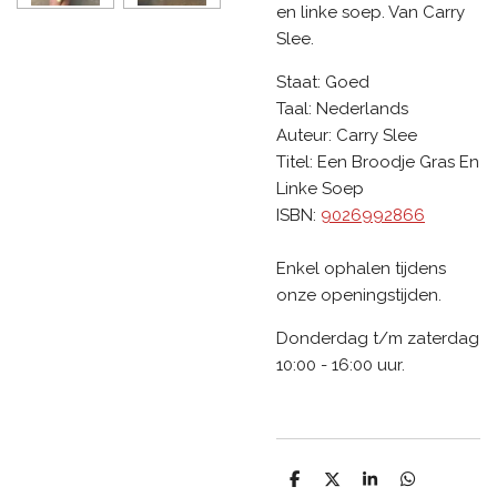
en linke soep. Van Carry
Slee.
Staat:
Goed
Taal:
Nederlands
Auteur:
Carry Slee
Titel:
Een Broodje Gras En
Linke Soep
ISBN:
9026992866
Enkel ophalen tijdens
onze openingstijden.
Donderdag t/m zaterdag
10:00 - 16:00 uur.
D
D
S
D