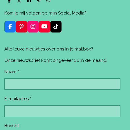
D
D
S
P
D
e
e
h
i
e
l
e
a
n
l
Kom je mij volgen op mijn Social Media?
e
l
r
n
e
n
e
e
n
n
F
P
I
Y
T
a
i
n
o
i
c
n
s
u
k
e
t
t
T
T
Alle leuke nieuwtjes over ons in je mailbox?
b
e
a
u
o
o
r
g
b
k
o
e
r
e
Onze nieuwsbrief komt ongeveer 1 x in de maand.
k
s
a
t
m
Naam *
E-mailadres *
Bericht