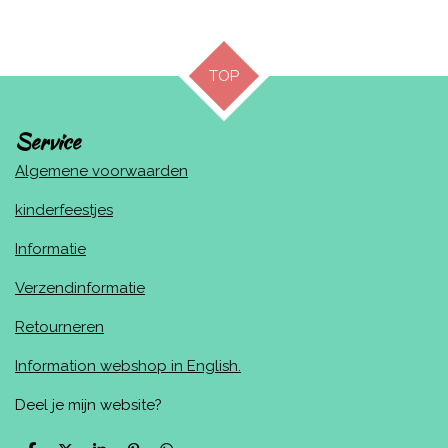
e
e
h
e
l
e
a
l
e
l
r
e
n
e
n
TOP
Service
Algemene voorwaarden
kinderfeestjes
Informatie
Verzendinformatie
Retourneren
Information webshop in English.
Deel je mijn website?