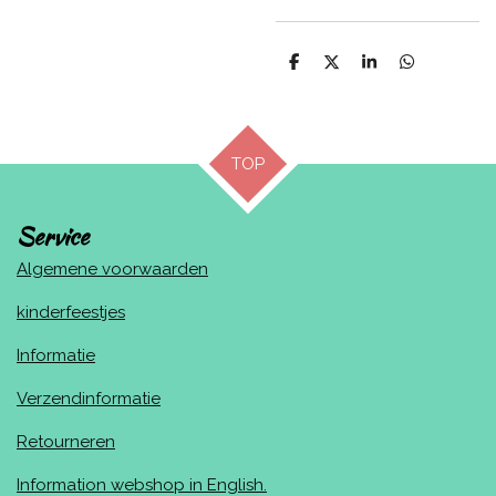
D
D
S
D
e
e
h
e
l
e
a
l
e
l
r
e
n
e
n
TOP
Service
Algemene voorwaarden
kinderfeestjes
Informatie
Verzendinformatie
Retourneren
Information webshop in English.