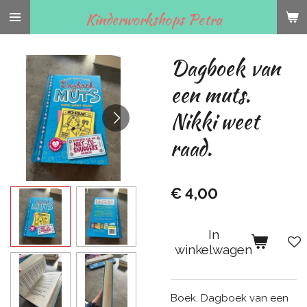
Ga
Kinderworkshops Petra
direct
naar
Dagboek van
de
hoofdinhoud
een muts.
Nikki weet
raad.
€ 4,00
In
winkelwagen
Boek. Dagboek van een