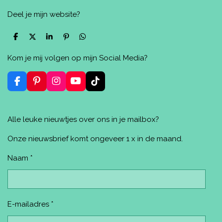
Deel je mijn website?
D
D
S
P
D
e
e
h
i
e
l
e
a
n
l
Kom je mij volgen op mijn Social Media?
e
l
r
n
e
n
e
e
n
n
F
P
I
Y
T
a
i
n
o
i
c
n
s
u
k
e
t
t
T
T
Alle leuke nieuwtjes over ons in je mailbox?
b
e
a
u
o
o
r
g
b
k
o
e
r
e
Onze nieuwsbrief komt ongeveer 1 x in de maand.
k
s
a
t
m
Naam *
E-mailadres *