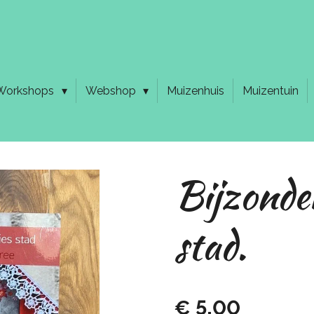
Workshops
Webshop
Muizenhuis
Muizentuin
Bijzonder
stad.
€ 5,00