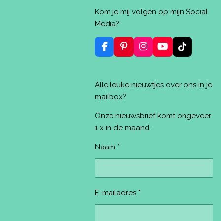
e
e
h
i
l
e
a
n
Kom je mij volgen op mijn Social
e
l
r
n
n
e
e
Media?
n
F
P
I
Y
T
a
i
n
o
i
c
n
s
u
k
e
t
t
T
T
Alle leuke nieuwtjes over ons in je
b
e
a
u
o
o
r
g
b
k
mailbox?
o
e
r
e
k
s
a
Onze nieuwsbrief komt ongeveer
t
m
1 x in de maand.
Naam *
E-mailadres *