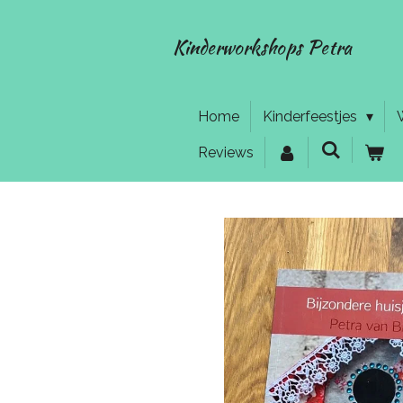
Ga
direct
Kinderworkshops Petra
naar
de
hoofdinhoud
Home
Kinderfeestjes
Reviews