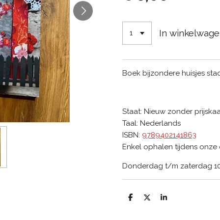
In winkelwag
Boek bijzondere huisjes stad
Staat:
Nieuw zonder prijskaa
Taal:
Nederlands
ISBN:
9789402141863
Enkel ophalen tijdens onze 
Donderdag t/m zaterdag 10:
D
D
S
e
e
h
l
e
a