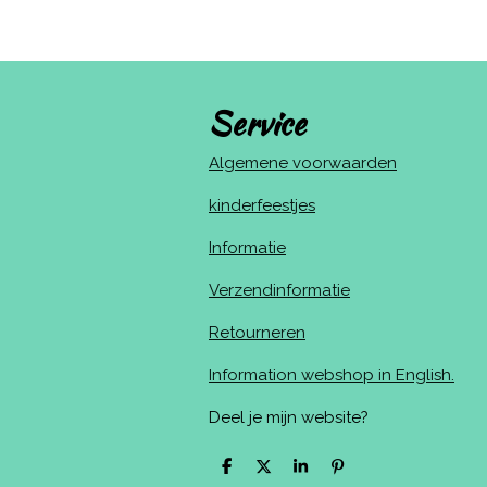
Service
Algemene voorwaarden
kinderfeestjes
Informatie
Verzendinformatie
Retourneren
Information webshop in English.
Deel je mijn website?
D
D
S
P