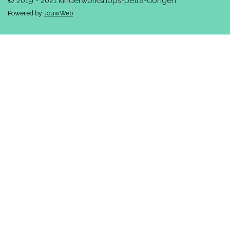
© 2019 - 2021 kinderworkshops-petra-dongen
Powered by
JouwWeb