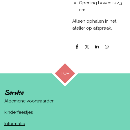
Opening boven is 2,3
cm
Alleen ophalen in het
atelier op afspraak.
D
D
S
D
e
e
h
e
l
e
a
l
e
l
r
e
n
e
n
TOP
Service
Algemene voorwaarden
kinderfeestjes
Informatie