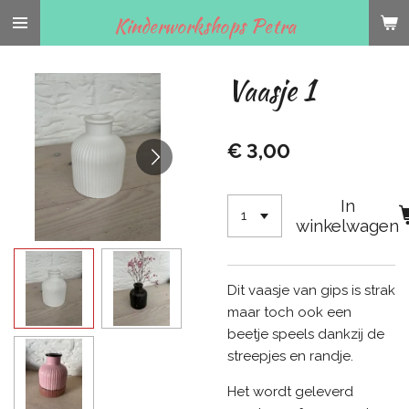
Ga
Kinderworkshops Petra
direct
naar
Vaasje 1
de
hoofdinhoud
€ 3,00
In
winkelwagen
Dit vaasje van gips is strak
maar toch ook een
beetje speels dankzij de
streepjes en randje.
Het wordt geleverd