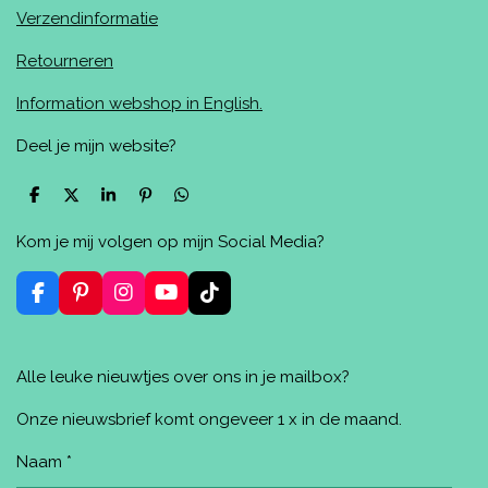
Verzendinformatie
Retourneren
Information webshop in English.
Deel je mijn website?
D
D
S
P
D
e
e
h
i
e
l
e
a
n
l
Kom je mij volgen op mijn Social Media?
e
l
r
n
e
n
e
e
n
n
F
P
I
Y
T
a
i
n
o
i
c
n
s
u
k
e
t
t
T
T
Alle leuke nieuwtjes over ons in je mailbox?
b
e
a
u
o
o
r
g
b
k
o
e
r
e
Onze nieuwsbrief komt ongeveer 1 x in de maand.
k
s
a
t
m
Naam *