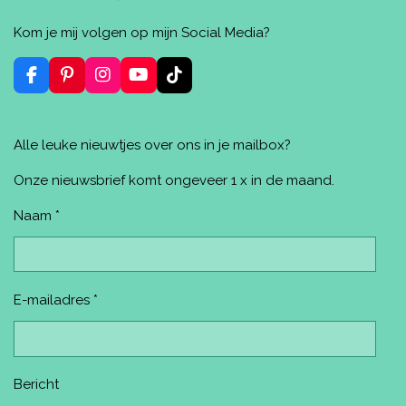
e
e
h
i
e
l
e
a
n
l
Kom je mij volgen op mijn Social Media?
e
l
r
n
e
n
e
e
n
n
F
P
I
Y
T
a
i
n
o
i
c
n
s
u
k
e
t
t
T
T
Alle leuke nieuwtjes over ons in je mailbox?
b
e
a
u
o
o
r
g
b
k
o
e
r
e
Onze nieuwsbrief komt ongeveer 1 x in de maand.
k
s
a
t
m
Naam *
E-mailadres *
Bericht