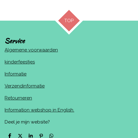
l
e
a
l
e
l
r
e
n
e
n
TOP
Service
Algemene voorwaarden
kinderfeestjes
Informatie
Verzendinformatie
Retourneren
Information webshop in English.
Deel je mijn website?
D
D
S
P
D