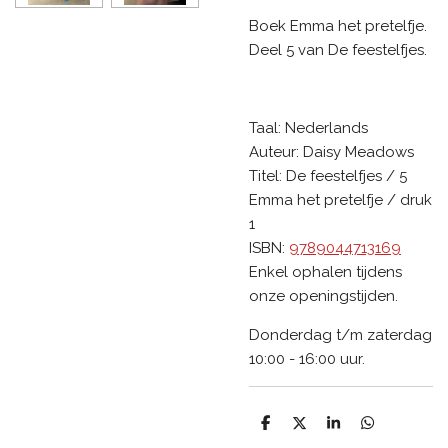
Boek Emma het pretelfje.
Deel 5 van De feestelfjes.
Taal:
Nederlands
Auteur:
Daisy Meadows
Titel:
De feestelfjes / 5
Emma het pretelfje / druk
1
ISBN:
9789044713169
Enkel ophalen tijdens
onze openingstijden.
Donderdag t/m zaterdag
10:00 - 16:00 uur.
D
D
S
D
e
e
h
e