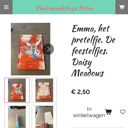
Ga
Kinderworkshops Petra
direct
naar
Emma, het
de
hoofdinhoud
pretelfje. De
feestelfjes.
Daisy
Meadows
€ 2,50
In
winkelwagen