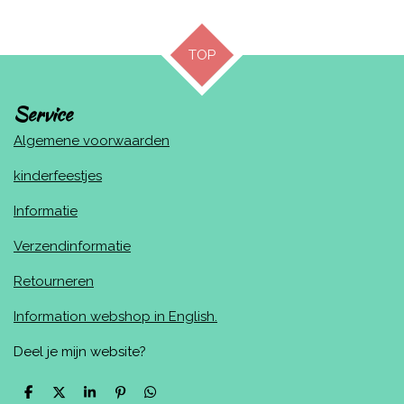
l
e
a
l
e
l
r
e
n
e
n
TOP
Service
Algemene voorwaarden
kinderfeestjes
Informatie
Verzendinformatie
Retourneren
Information webshop in English.
Deel je mijn website?
D
D
S
P
D