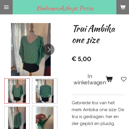
Ga
Kinderworkshops Petra
direct
naar
Trui Ambika
de
hoofdinhoud
one size
€ 5,00
In
winkelwagen
Gebreide trui van het
merk Ambika one size. De
trui is gedragen, her en
der gepild en pluizig.