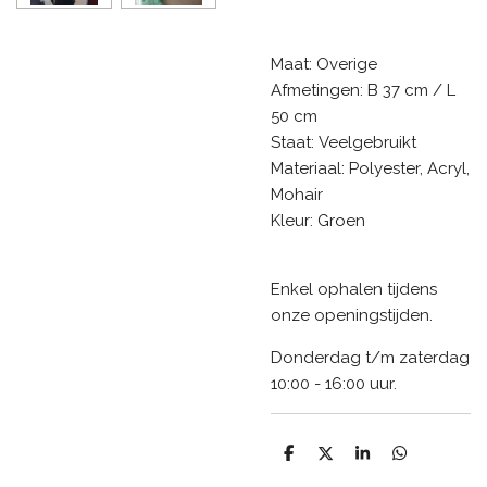
Maat:
Overige
Afmetingen:
B 37 cm / L
50 cm
Staat:
Veelgebruikt
Materiaal:
Polyester, Acryl,
Mohair
Kleur:
Groen
Enkel ophalen tijdens
onze openingstijden.
Donderdag t/m zaterdag
10:00 - 16:00 uur.
D
D
S
D
e
e
h
e