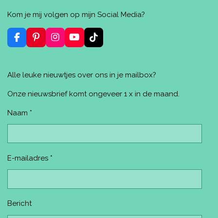
e
e
h
i
e
l
e
a
n
l
Kom je mij volgen op mijn Social Media?
e
l
r
n
e
n
e
e
n
n
F
P
I
Y
T
a
i
n
o
i
c
n
s
u
k
e
t
t
T
T
Alle leuke nieuwtjes over ons in je mailbox?
b
e
a
u
o
o
r
g
b
k
o
e
r
e
Onze nieuwsbrief komt ongeveer 1 x in de maand.
k
s
a
t
m
Naam *
E-mailadres *
Bericht