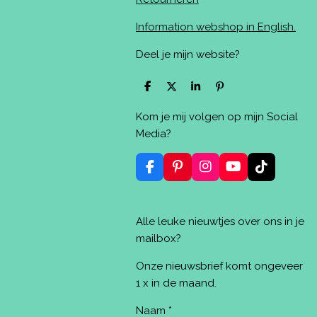
Information webshop in English.
Deel je mijn website?
D
D
S
P
e
e
h
i
l
e
a
n
Kom je mij volgen op mijn Social
e
l
r
n
n
e
e
Media?
n
F
P
I
Y
T
a
i
n
o
i
c
n
s
u
k
e
t
t
T
T
Alle leuke nieuwtjes over ons in je
b
e
a
u
o
o
r
g
b
k
mailbox?
o
e
r
e
k
s
a
Onze nieuwsbrief komt ongeveer
t
m
1 x in de maand.
Naam *