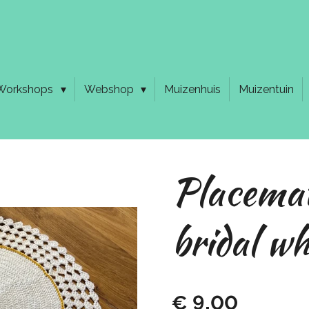
Workshops
Webshop
Muizenhuis
Muizentuin
Placemat
bridal w
€ 9,00