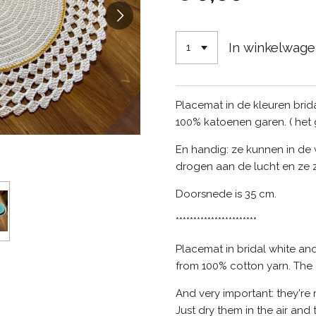
In winkelwag
Placemat in de kleuren brid
100% katoenen garen. ( het 
En handig: ze kunnen in d
drogen aan de lucht en ze z
Doorsnede is 35 cm.
***********************
Placemat in bridal white an
from 100% cotton yarn. The 
And very important: they'r
Just dry them in the air and 