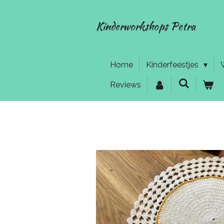
Ga
direct
Kinderworkshops Petra
naar
de
hoofdinhoud
Home
Kinderfeestjes
Reviews