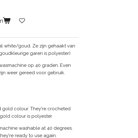
en
al white/goud. Ze zijn gehaakt van
goudkleurige garen is polyester)
e wasmachine op 40 graden. Even
ijn weer gereed voor gebruik.
d gold colour. They're crocheted
gold colour is polyester
e machine washable at 40 degrees.
they're ready to use again.