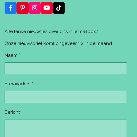
n
e
e
n
n
F
P
I
Y
T
a
i
n
o
i
c
n
s
u
k
e
t
t
T
T
Alle leuke nieuwtjes over ons in je mailbox?
b
e
a
u
o
o
r
g
b
k
o
e
r
e
Onze nieuwsbrief komt ongeveer 1 x in de maand.
k
s
a
t
m
Naam *
E-mailadres *
Bericht