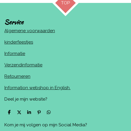
TOP
Service
Algemene voorwaarden
kinderfeestjes
Informatie
Verzendinformatie
Retourneren
Information webshop in English.
Deel je mijn website?
D
D
S
P
D
e
e
h
i
e
l
e
a
n
l
Kom je mij volgen op mijn Social Media?
e
l
r
n
e