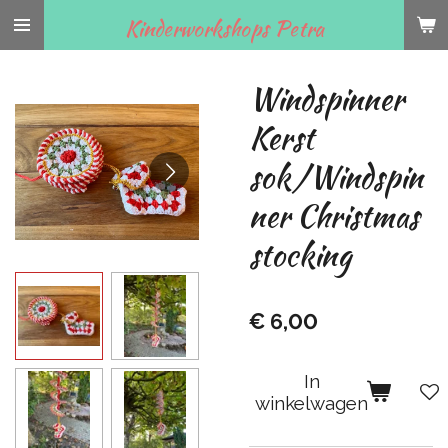
Ga
Kinderworkshops Petra
direct
naar
Windspinner
de
hoofdinhoud
Kerst
sok/Windspin
ner Christmas
stocking
€ 6,00
In
winkelwagen