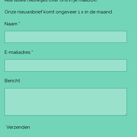
b
e
a
u
o
o
r
g
b
k
o
e
r
e
Onze nieuwsbrief komt ongeveer 1 x in de maand.
k
s
a
t
m
Naam *
E-mailadres *
Bericht
Verzenden