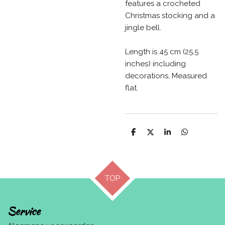
features a crocheted
Christmas stocking and a
jingle bell.
Length is 45 cm (25.5
inches) including
decorations. Measured
flat.
D
D
S
D
e
e
h
e
l
e
a
l
e
l
r
e
n
e
n
TOP
Service