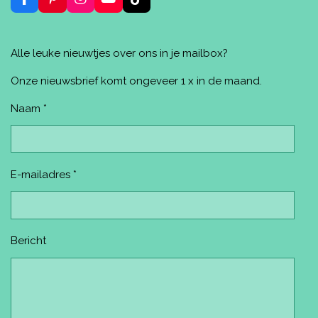
F
P
I
Y
T
a
i
n
o
i
c
n
s
u
k
e
t
t
T
T
Alle leuke nieuwtjes over ons in je mailbox?
b
e
a
u
o
o
r
g
b
k
o
e
r
e
Onze nieuwsbrief komt ongeveer 1 x in de maand.
k
s
a
t
m
Naam *
E-mailadres *
Bericht