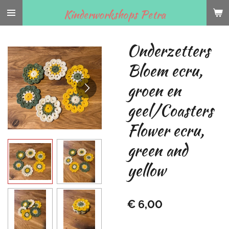
Ga
Kinderworkshops Petra
direct
naar
Onderzetters
de
hoofdinhoud
Bloem ecru,
groen en
geel/Coasters
Flower ecru,
green and
yellow
€ 6,00