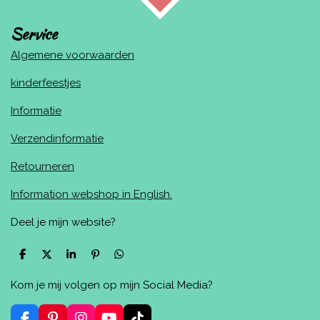
Service
Algemene voorwaarden
kinderfeestjes
Informatie
Verzendinformatie
Retourneren
Information webshop in English.
Deel je mijn website?
D
D
S
P
D
e
e
h
i
e
l
e
a
n
l
Kom je mij volgen op mijn Social Media?
e
l
r
n
e
n
e
e
n
n