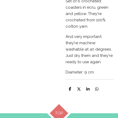
Set of 6 crocheted
coasters in ecru, green
and yellow. They're
crocheted from 100%
cotton yarn.
And very important:
they're machine
washable at 40 degrees.
Just dry them and they're
ready to use again.
Diameter: 9 cm.
D
D
S
D
e
e
h
e
l
e
a
l
e
l
r
e
n
e
n
TOP