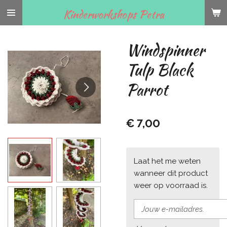
Ga
Kinderworkshops Petra
direct
naar
Windspinner
de
hoofdinhoud
Tulp Black
Parrot
€ 7,00
Laat het me weten
wanneer dit product
weer op voorraad is.