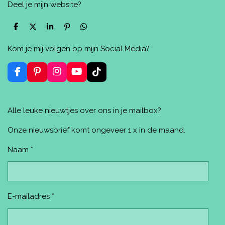
Deel je mijn website?
D
D
S
P
D
e
e
h
i
e
l
e
a
n
l
Kom je mij volgen op mijn Social Media?
e
l
r
n
e
n
e
e
n
n
F
P
I
Y
T
a
i
n
o
i
c
n
s
u
k
e
t
t
T
T
Alle leuke nieuwtjes over ons in je mailbox?
b
e
a
u
o
o
r
g
b
k
o
e
r
e
Onze nieuwsbrief komt ongeveer 1 x in de maand.
k
s
a
t
m
Naam *
E-mailadres *