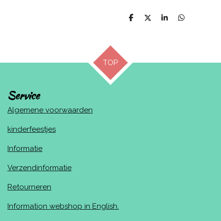
D
D
S
D
e
e
h
e
l
e
a
l
e
l
r
e
n
e
n
TOP
Service
Algemene voorwaarden
kinderfeestjes
Informatie
Verzendinformatie
Retourneren
Information webshop in English.