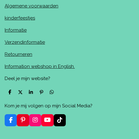
Algemene voorwaarden
kinderfeestjes
Informatie
Verzendinformatie
Retourneren
Information webshop in English.
Deel je mijn website?
D
D
S
P
D
e
e
h
i
e
l
e
a
n
l
Kom je mij volgen op mijn Social Media?
e
l
r
n
e
n
e
e
n
n
F
P
I
Y
T
a
i
n
o
i
c
n
s
u
k