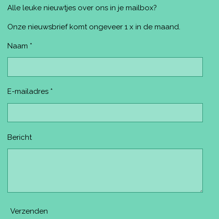
e
t
t
T
T
Alle leuke nieuwtjes over ons in je mailbox?
b
e
a
u
o
o
r
g
b
k
o
e
r
e
Onze nieuwsbrief komt ongeveer 1 x in de maand.
k
s
a
t
m
Naam *
E-mailadres *
Bericht
Verzenden