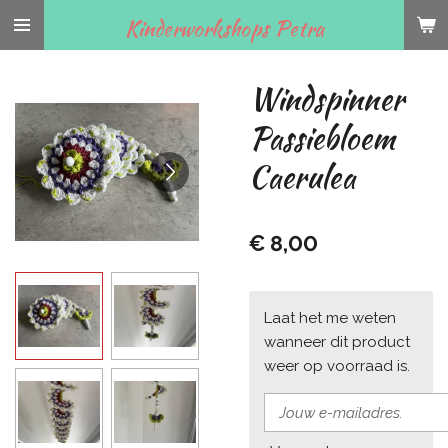
Ga
Kinderworkshops Petra
direct
naar
Windspinner
de
hoofdinhoud
Passiebloem
Caerulea
€ 8,00
Laat het me weten
wanneer dit product
weer op voorraad is.