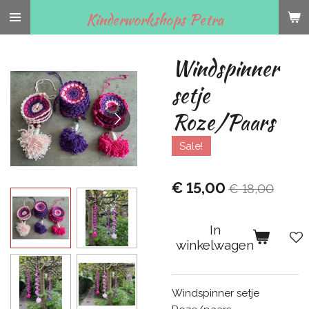
Ga
Kinderworkshops Petra
direct
naar
Windspinner
de
hoofdinhoud
setje
Roze/Paars
Sale!
€ 15,00
€ 18,00
In
winkelwagen
Windspinner setje