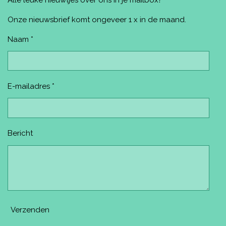
b
e
a
u
o
o
r
g
b
k
o
e
r
e
Onze nieuwsbrief komt ongeveer 1 x in de maand.
k
s
a
t
m
Naam *
E-mailadres *
Bericht
Verzenden