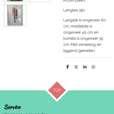
Roze/paars
Lengtes zijn:
Langste is ongeveer 60
cm, middelste is
ongeveer 45 cm en
kortste is ongeveer 35
cm. Met versiering en
liggend gemeten.
D
D
S
D
e
e
h
e
l
e
a
l
e
l
r
e
n
e
n
TOP
Service