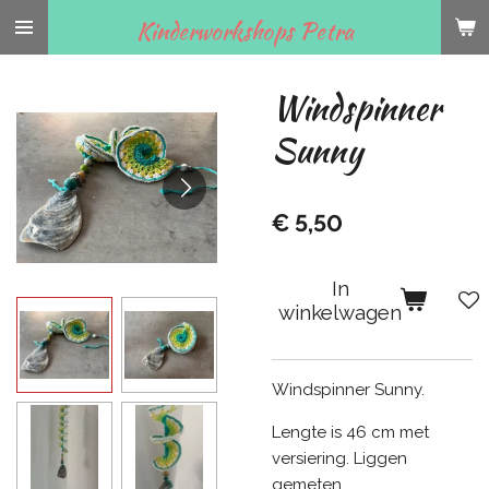
Ga
Kinderworkshops Petra
direct
naar
Windspinner
de
hoofdinhoud
Sunny
€ 5,50
In
winkelwagen
Windspinner Sunny.
Lengte is 46 cm met
versiering. Liggen
gemeten.