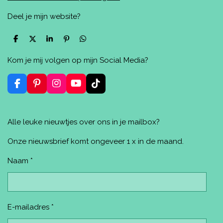
Deel je mijn website?
D
D
S
P
D
e
e
h
i
e
l
e
a
n
l
Kom je mij volgen op mijn Social Media?
e
l
r
n
e
n
e
e
n
n
F
P
I
Y
T
a
i
n
o
i
c
n
s
u
k
e
t
t
T
T
Alle leuke nieuwtjes over ons in je mailbox?
b
e
a
u
o
o
r
g
b
k
o
e
r
e
Onze nieuwsbrief komt ongeveer 1 x in de maand.
k
s
a
t
m
Naam *
E-mailadres *