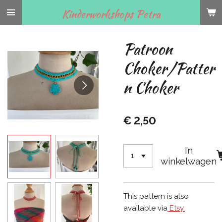
Ga
Kinderworkshops Petra
direct
naar
Patroon
de
hoofdinhoud
Choker/Patter
n Choker
€ 2,50
In
winkelwagen
This pattern is also
available via
Etsy.