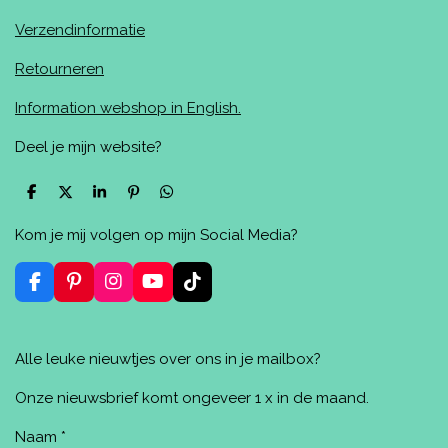
Verzendinformatie
Retourneren
Information webshop in English.
Deel je mijn website?
D
D
S
P
D
e
e
h
i
e
l
e
a
n
l
Kom je mij volgen op mijn Social Media?
e
l
r
n
e
n
e
e
n
n
F
P
I
Y
T
a
i
n
o
i
c
n
s
u
k
e
t
t
T
T
Alle leuke nieuwtjes over ons in je mailbox?
b
e
a
u
o
o
r
g
b
k
o
e
r
e
Onze nieuwsbrief komt ongeveer 1 x in de maand.
k
s
a
t
m
Naam *