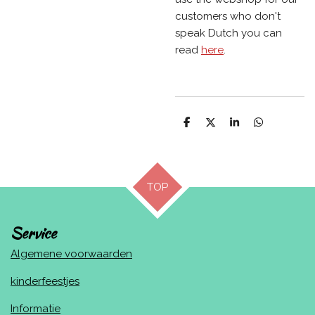
customers who don't
speak Dutch you can
read
here
.
D
D
S
D
e
e
h
e
l
e
a
l
e
l
r
e
n
e
n
TOP
Service
Algemene voorwaarden
kinderfeestjes
Informatie