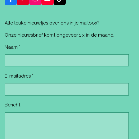
F
P
I
Y
T
a
i
n
o
i
c
n
s
u
k
e
t
t
T
T
Alle leuke nieuwtjes over ons in je mailbox?
b
e
a
u
o
o
r
g
b
k
o
e
r
e
Onze nieuwsbrief komt ongeveer 1 x in de maand.
k
s
a
t
m
Naam *
E-mailadres *
Bericht