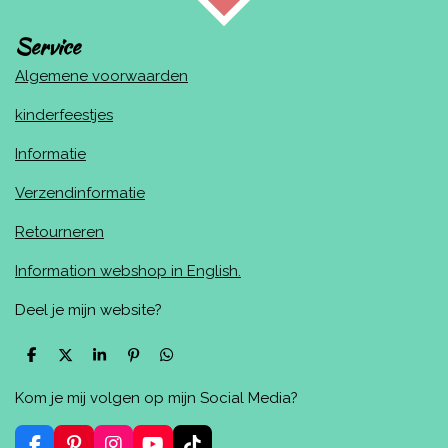
Service
Algemene voorwaarden
kinderfeestjes
Informatie
Verzendinformatie
Retourneren
Information webshop in English.
Deel je mijn website?
D
D
S
P
D
e
e
h
i
e
l
e
a
n
l
Kom je mij volgen op mijn Social Media?
e
l
r
n
e
n
e
e
n
n