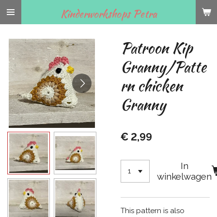
Ga
Kinderworkshops Petra
direct
naar
Patroon Kip
de
hoofdinhoud
Granny/Patte
rn chicken
Granny
€ 2,99
In
winkelwagen
This pattern is also