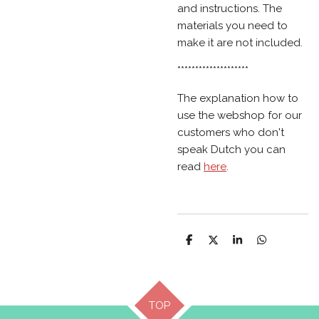
and instructions. The
materials you need to
make it are not included.
********************
The explanation how to
use the webshop for our
customers who don't
speak Dutch you can
read
here
.
D
D
S
D
e
e
h
e
l
e
a
l
e
l
r
e
n
e
n
TOP