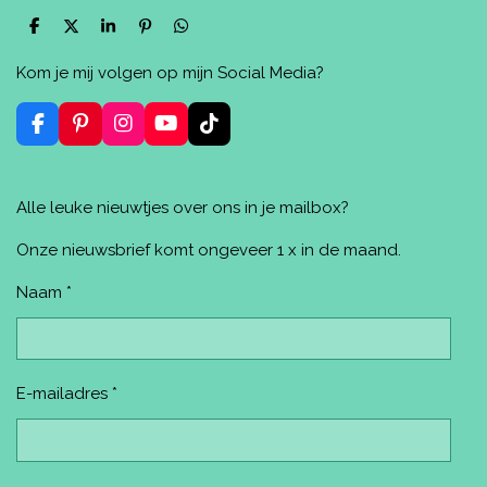
D
D
S
P
D
e
e
h
i
e
l
e
a
n
l
Kom je mij volgen op mijn Social Media?
e
l
r
n
e
n
e
e
n
n
F
P
I
Y
T
a
i
n
o
i
c
n
s
u
k
e
t
t
T
T
Alle leuke nieuwtjes over ons in je mailbox?
b
e
a
u
o
o
r
g
b
k
o
e
r
e
Onze nieuwsbrief komt ongeveer 1 x in de maand.
k
s
a
t
m
Naam *
E-mailadres *