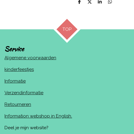
D
D
S
D
e
e
h
e
l
e
a
l
e
l
r
e
n
e
n
TOP
Service
Algemene voorwaarden
kinderfeestjes
Informatie
Verzendinformatie
Retourneren
Information webshop in English.
Deel je mijn website?