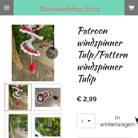
Ga
Kinderworkshops Petra
direct
naar
Patroon
de
hoofdinhoud
windspinner
Tulp/Pattern
windspinner
Tulip
€ 2,99
In
winkelwagen