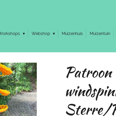
Workshops
Webshop
Muizenhuis
Muizentuin
Patroon
windspin
Sterre/