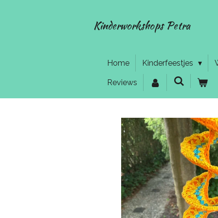
Ga
direct
Kinderworkshops Petra
naar
de
hoofdinhoud
Home
Kinderfeestjes
Reviews