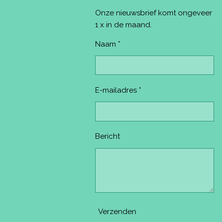
o
e
r
e
k
s
a
Onze nieuwsbrief komt ongeveer
t
m
1 x in de maand.
Naam *
E-mailadres *
Bericht
Verzenden