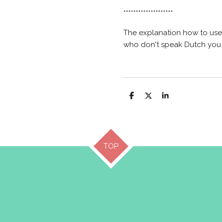
********************
The explanation how to use
who don't speak Dutch you
D
D
S
e
e
h
l
e
a
e
l
r
n
e
TOP