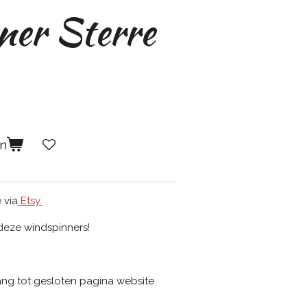
ner Sterre
en
 via
Etsy.
 deze windspinners!
g tot gesloten pagina website