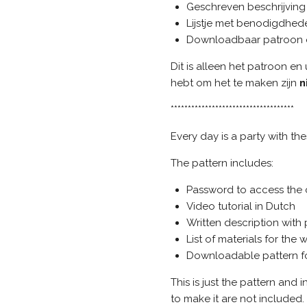
Geschreven beschrijving 
Lijstje met benodigdhed
Downloadbaar patroon om
Dit is alleen het patroon en 
hebt om het te maken zijn
n
************************************
Every day is a party with th
The pattern includes:
Password to access the 
Video tutorial in Dutch
Written description with
List of materials for the 
Downloadable pattern fo
This is just the pattern and 
to make it are not included.