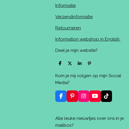
Informatie
Verzendinformatie
Retourneren
Information webshop in English.
Deel je mijn website?
D
D
S
P
e
e
h
i
l
e
a
n
Kom je mij volgen op mijn Social
e
l
r
n
n
e
e
Media?
n
F
P
I
Y
T
a
i
n
o
i
c
n
s
u
k
e
t
t
T
T
Alle leuke nieuwtjes over ons in je
b
e
a
u
o
o
r
g
b
k
mailbox?