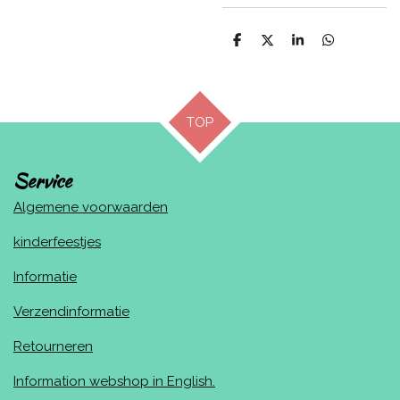
D
D
S
D
e
e
h
e
l
e
a
l
e
l
r
e
n
e
n
TOP
Service
Algemene voorwaarden
kinderfeestjes
Informatie
Verzendinformatie
Retourneren
Information webshop in English.