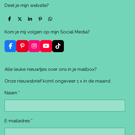
Deel je mijn website?
D
D
S
P
D
e
e
h
i
e
l
e
a
n
l
Kom je mij volgen op mijn Social Media?
e
l
r
n
e
n
e
e
n
n
F
P
I
Y
T
a
i
n
o
i
c
n
s
u
k
e
t
t
T
T
Alle leuke nieuwtjes over ons in je mailbox?
b
e
a
u
o
o
r
g
b
k
o
e
r
e
Onze nieuwsbrief komt ongeveer 1 x in de maand.
k
s
a
t
m
Naam *
E-mailadres *