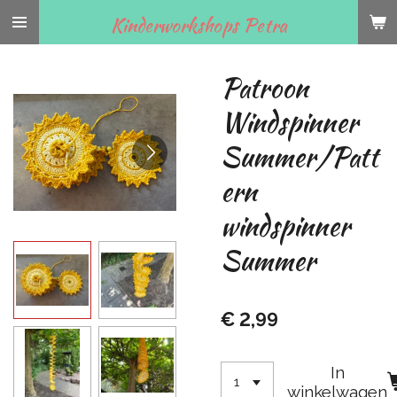
Ga
Kinderworkshops Petra
direct
naar
Patroon
de
hoofdinhoud
Windspinner
Summer/Patt
ern
windspinner
Summer
€ 2,99
In
winkelwagen