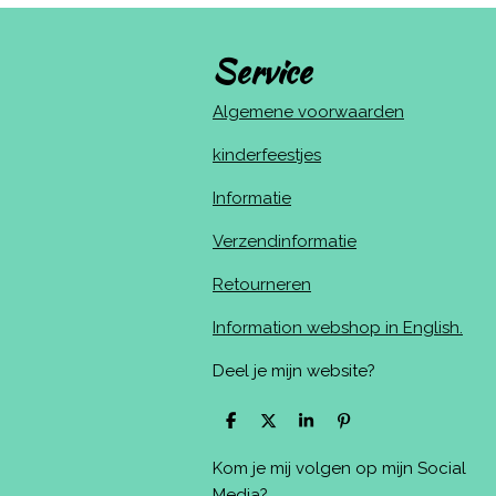
Service
Algemene voorwaarden
kinderfeestjes
Informatie
Verzendinformatie
Retourneren
Information webshop in English.
Deel je mijn website?
D
D
S
P
e
e
h
i
l
e
a
n
Kom je mij volgen op mijn Social
e
l
r
n
n
e
e
Media?