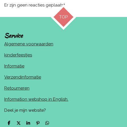
Er zijn geen reacties geplaatst.
TOP
Service
Algemene voorwaarden
kinderfeestjes
Informatie
Verzendinformatie
Retourneren
Information webshop in English.
Deel je mijn website?
D
D
S
P
D