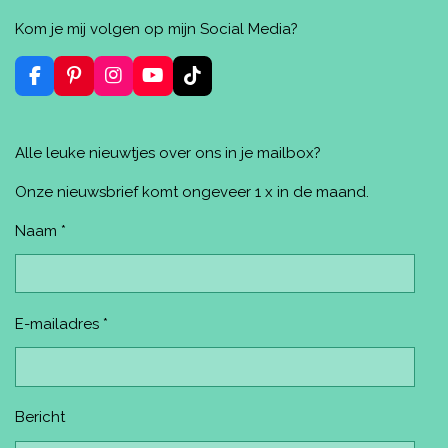
e
e
h
i
e
l
e
a
n
l
Kom je mij volgen op mijn Social Media?
e
l
r
n
e
n
e
e
n
n
F
P
I
Y
T
a
i
n
o
i
c
n
s
u
k
e
t
t
T
T
Alle leuke nieuwtjes over ons in je mailbox?
b
e
a
u
o
o
r
g
b
k
o
e
r
e
Onze nieuwsbrief komt ongeveer 1 x in de maand.
k
s
a
t
m
Naam *
E-mailadres *
Bericht