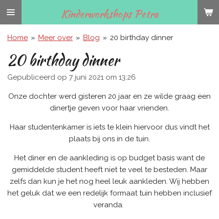
Ga
Kinderworkshops Petra
direct
naar
Home
»
Meer over
»
Blog
»
20 birthday dinner
de
20 birthday dinner
hoofdinhoud
Gepubliceerd op 7 juni 2021 om 13:26
Onze dochter werd gisteren 20 jaar en ze wilde graag een
dinertje geven voor haar vrienden.
Haar studentenkamer is iets te klein hiervoor dus vindt het
plaats bij ons in de tuin.
Het diner en de aankleding is op budget basis want de
gemiddelde student heeft niet te veel te besteden. Maar
zelfs dan kun je het nog heel leuk aankleden. Wij hebben
het geluk dat we een redelijk formaat tuin hebben inclusief
veranda.