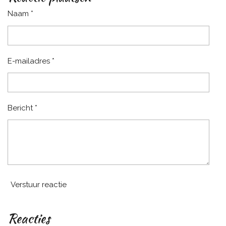
n
e
n
Naam *
E-mailadres *
Bericht *
Verstuur reactie
Reacties