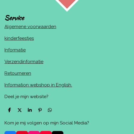
Service
Algemene voorwaarden
kinderfeestjes
Informatie
Verzendinformatie
Retourneren
Information webshop in English.
Deel je mijn website?
D
D
S
P
D
e
e
h
i
e
l
e
a
n
l
Kom je mij volgen op mijn Social Media?
e
l
r
n
e
n
e
e
n