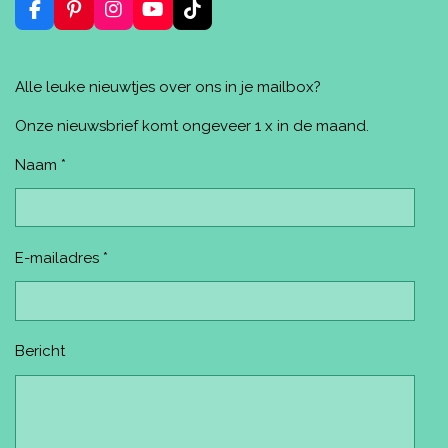
n
F
P
I
Y
T
a
i
n
o
i
c
n
s
u
k
e
t
t
T
T
Alle leuke nieuwtjes over ons in je mailbox?
b
e
a
u
o
o
r
g
b
k
o
e
r
e
Onze nieuwsbrief komt ongeveer 1 x in de maand.
k
s
a
t
m
Naam *
E-mailadres *
Bericht