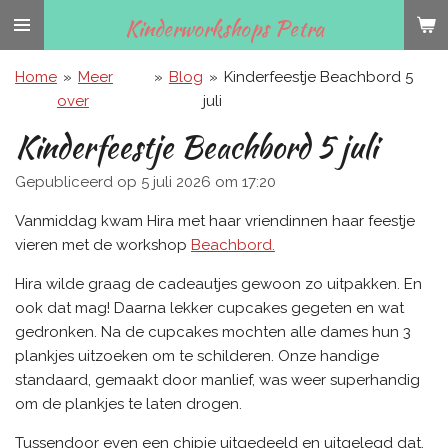
Ga
Kinderworkshops Petra
direct
naar
Home
»
Meer
»
Blog
»
Kinderfeestje Beachbord 5
de
over
juli
hoofdinhoud
Kinderfeestje Beachbord 5 juli
Gepubliceerd op 5 juli 2026 om 17:20
Vanmiddag kwam Hira met haar vriendinnen haar feestje
vieren met de workshop
Beachbord.
Hira wilde graag de cadeautjes gewoon zo uitpakken. En
ook dat mag! Daarna lekker cupcakes gegeten en wat
gedronken. Na de cupcakes mochten alle dames hun 3
plankjes uitzoeken om te schilderen. Onze handige
standaard, gemaakt door manlief, was weer superhandig
om de plankjes te laten drogen.
Tussendoor even een chipje uitgedeeld en uitgelegd dat,