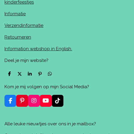
kinderfeestjes
Informatie
Verzendinformatie
Retourneren
Information webshop in English.
Deel je mijn website?
D
D
S
P
D
e
e
h
i
e
l
e
a
n
l
Kom je mij volgen op mijn Social Media?
e
l
r
n
e
n
e
e
n
n
F
P
I
Y
T
a
i
n
o
i
c
n
s
u
k
e
t
t
T
T
Alle leuke nieuwtjes over ons in je mailbox?
b
e
a
u
o
o
r
g
b
k