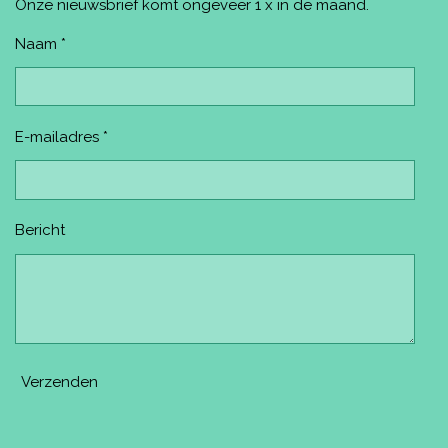
o
e
r
e
Onze nieuwsbrief komt ongeveer 1 x in de maand.
k
s
a
t
m
Naam *
E-mailadres *
Bericht
Verzenden