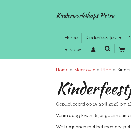
Ga
direct
Kinderworkshops Petra
naar
de
hoofdinhoud
Home
Kinderfeestjes
Reviews
Home
»
Meer over
»
Blog
»
Kinder
Kinderfeest
Gepubliceerd op 15 april 2026 om 18
Vanmiddag kwam 6 jarige Jim samen me
We begonnen met het memoryspel om 