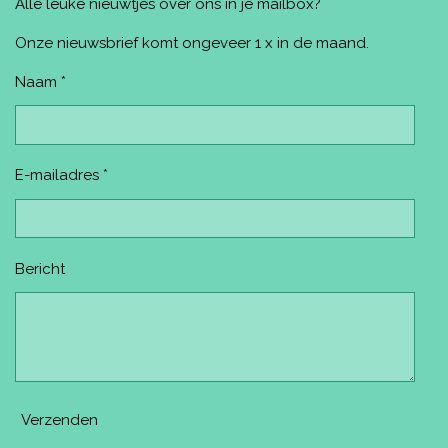
Alle leuke nieuwtjes over ons in je mailbox?
b
e
a
u
o
o
r
g
b
k
o
e
r
e
Onze nieuwsbrief komt ongeveer 1 x in de maand.
k
s
a
t
m
Naam *
E-mailadres *
Bericht
Verzenden