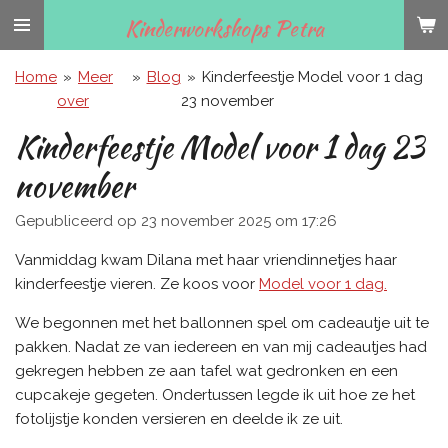
Ga
Kinderworkshops Petra
direct
naar
Home
»
Meer
»
Blog
»
Kinderfeestje Model voor 1 dag
de
over
23 november
hoofdinhoud
Kinderfeestje Model voor 1 dag 23
november
Gepubliceerd op 23 november 2025 om 17:26
Vanmiddag kwam Dilana met haar vriendinnetjes haar
kinderfeestje vieren. Ze koos voor
Model voor 1 dag.
We begonnen met het ballonnen spel om cadeautje uit te
pakken. Nadat ze van iedereen en van mij cadeautjes had
gekregen hebben ze aan tafel wat gedronken en een
cupcakeje gegeten. Ondertussen legde ik uit hoe ze het
fotolijstje konden versieren en deelde ik ze uit.