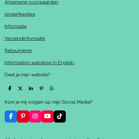
Algemene voorwaarden
kinderfeestjes
Informatie
Verzendinformatie
Retourneren
Information webshop in English.
Deel je mijn website?
D
D
S
P
D
e
e
h
i
e
l
e
a
n
l
Kom je mij volgen op mijn Social Media?
e
l
r
n
e
n
e
e
n
n
F
P
I
Y
T
a
i
n
o
i
c
n
s
u
k
e
t
t
T
T