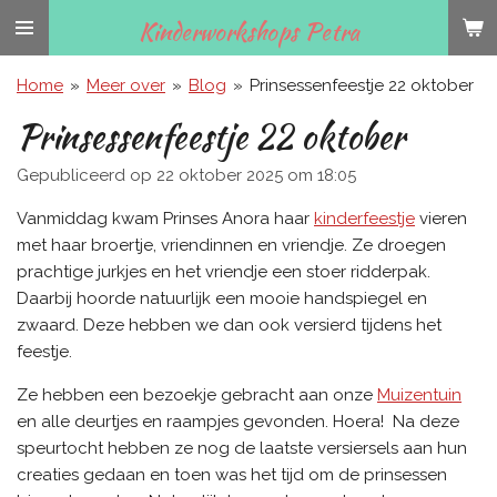
Ga
Kinderworkshops Petra
direct
naar
Home
»
Meer over
»
Blog
»
Prinsessenfeestje 22 oktober
de
Prinsessenfeestje 22 oktober
hoofdinhoud
Gepubliceerd op 22 oktober 2025 om 18:05
Vanmiddag kwam Prinses Anora haar
kinderfeestje
vieren
met haar broertje, vriendinnen en vriendje. Ze droegen
prachtige jurkjes en het vriendje een stoer ridderpak.
Daarbij hoorde natuurlijk een mooie handspiegel en
zwaard. Deze hebben we dan ook versierd tijdens het
feestje.
Ze hebben een bezoekje gebracht aan onze
Muizentuin
en alle deurtjes en raampjes gevonden. Hoera! Na deze
speurtocht hebben ze nog de laatste versiersels aan hun
creaties gedaan en toen was het tijd om de prinsessen