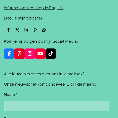
Information webshop in English.
Deel je mijn website?
D
D
S
P
D
e
e
h
i
e
l
e
a
n
l
Kom je mij volgen op mijn Social Media?
e
l
r
n
e
n
e
e
n
n
F
P
I
Y
T
a
i
n
o
i
c
n
s
u
k
e
t
t
T
T
Alle leuke nieuwtjes over ons in je mailbox?
b
e
a
u
o
o
r
g
b
k
o
e
r
e
Onze nieuwsbrief komt ongeveer 1 x in de maand.
k
s
a
t
m
Naam *