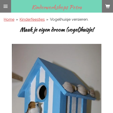
Ga
Kinderworkshops Petra
direct
naar
Home
»
Kinderfeestjes
»
Vogelhuisje versieren.
de
Maak je eigen droom (vogel)huisje!
hoofdinhoud