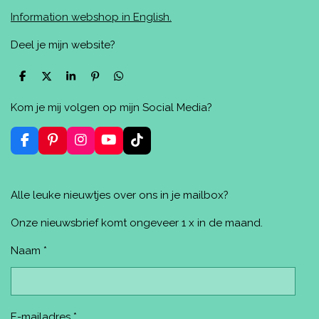
Information webshop in English.
Deel je mijn website?
D
D
S
P
D
e
e
h
i
e
l
e
a
n
l
Kom je mij volgen op mijn Social Media?
e
l
r
n
e
n
e
e
n
n
F
P
I
Y
T
a
i
n
o
i
c
n
s
u
k
e
t
t
T
T
Alle leuke nieuwtjes over ons in je mailbox?
b
e
a
u
o
o
r
g
b
k
o
e
r
e
Onze nieuwsbrief komt ongeveer 1 x in de maand.
k
s
a
t
m
Naam *
E-mailadres *