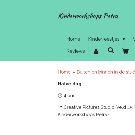
Ga
direct
Kinderworkshops Petra
naar
de
hoofdinhoud
Home
Kinderfeestjes
Reviews
Home
»
Buiten en binnen in de stud
Halve dag
🕙 4 uur
📍 Creative Pictures Studio, Veld 4
Kinderworkshops Petra)