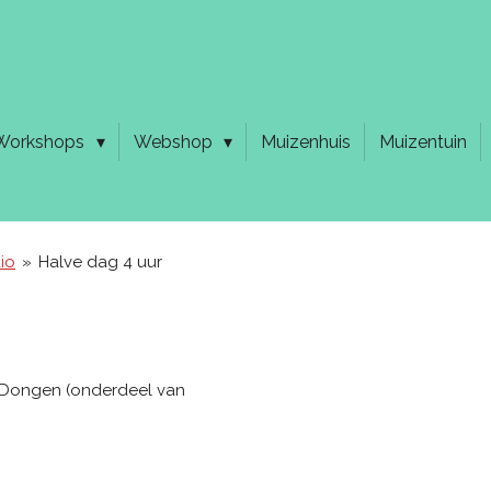
Workshops
Webshop
Muizenhuis
Muizentuin
io
»
Halve dag 4 uur
5, Dongen (onderdeel van