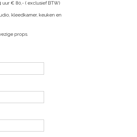
 uur € 80,- ( exclusief BTW)
studio, kleedkamer, keuken en
wezige props.