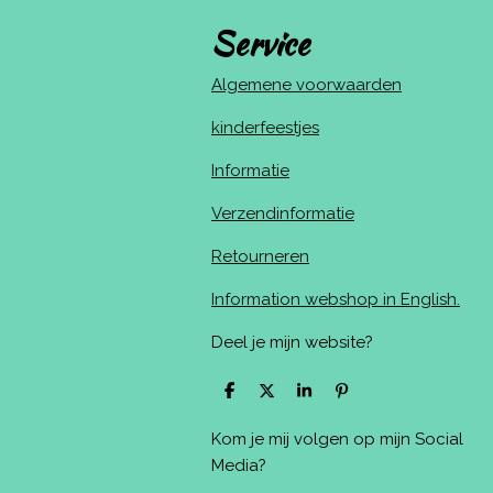
Service
Algemene voorwaarden
kinderfeestjes
Informatie
Verzendinformatie
Retourneren
Information webshop in English.
Deel je mijn website?
D
D
S
P
e
e
h
i
l
e
a
n
Kom je mij volgen op mijn Social
e
l
r
n
n
e
e
Media?
n