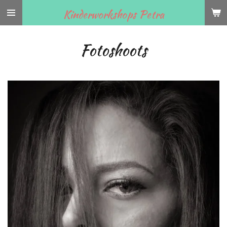
Ga
Kinderworkshops Petra
direct
naar
Fotoshoots
de
hoofdinhoud