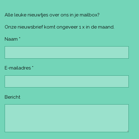
c
n
s
u
k
e
t
t
T
T
Alle leuke nieuwtjes over ons in je mailbox?
b
e
a
u
o
o
r
g
b
k
o
e
r
e
Onze nieuwsbrief komt ongeveer 1 x in de maand.
k
s
a
t
m
Naam *
E-mailadres *
Bericht