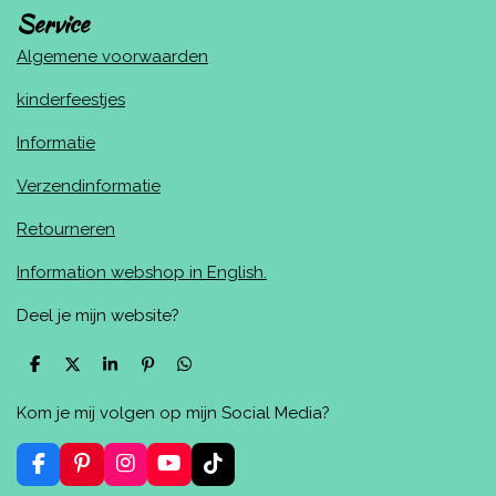
Service
Algemene voorwaarden
kinderfeestjes
Informatie
Verzendinformatie
Retourneren
Information webshop in English.
Deel je mijn website?
D
D
S
P
D
e
e
h
i
e
l
e
a
n
l
Kom je mij volgen op mijn Social Media?
e
l
r
n
e
n
e
e
n
n
F
P
I
Y
T
a
i
n
o
i