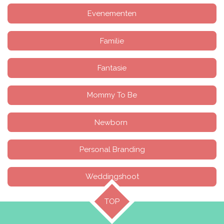
Evenementen
Familie
Fantasie
Mommy To Be
Newborn
Personal Branding
Weddingshoot
TOP